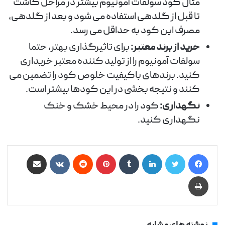
مثال کود سولفات آمونیوم بیشتر در مراحل کاشت
تا قبل از گلدهی استفاده می شود و بعد از گلدهی،
مصرف این کود به حداقل می رسد.
خرید از برند معتبر:
برای تاثیرگذاری بهتر، حتما
سولفات آمونیوم را از تولید کننده معتبر خریداری
کنید. برندهای باکیفیت خلوص کود را تضمین می
کنند و نتیجه بخشی در این کودها بیشتر است.
نگهداری:
کود را در محیط خشک و خنک
نگهداری کنید.
فیس بوک
توییتر
لینکدین
‫تامبلر
‫پین‌ترست
‫رددیت
‫VKontakte
اشتراک گذاری از طریق ایمیل
چاپ