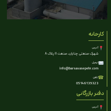
کارخانه
آدرس
شهرک صنعتی چناران، صنعت ۱۱ پلاک ۸
ایمیل
info@barsavasepehr.com
☎
تلفن
05146139323
دفتر بازرگانی
آدرس