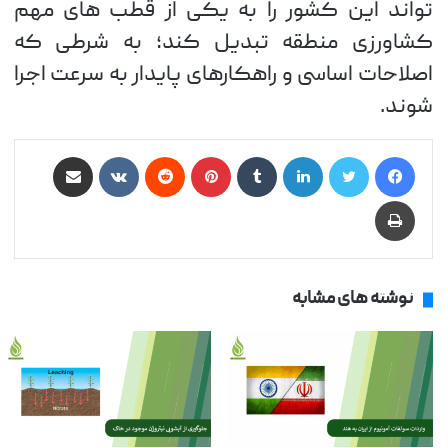
تواند این کشور را به یکی از قطب های مهم
کشاورزی منطقه تبدیل کند؛ به شرطی که
اصلاحات اساسی و راهکارهای پایدار به سرعت اجرا
شوند.
فیس بوک
توییتر
لینکدین
‫تامبلر
‫پین‌ترست
‫رددیت
‫VKontakte
اشتراک گذاری از طریق ایمیل
چاپ
نوشته های مشابه