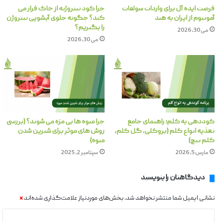
فرصت ایده آل برای واردات سولفات
چرا کود نیتروژنه از خاک فرار می
آمونیوم از ایران به هند
کند؟ چگونه جلوی آبشویی نیتروژن
را بگیریم؟
می 30, 2026
می 30, 2026
کوددهی به کلم: راهنمای جامع
چرا میوه ها بی مزه می شوند؟ (بررسی
تغذیه انواع کلم (بروکلی، گل کلم،
روش های موثر برای شیرین شدن
کلم پیچ)
میوه)
مارس 5, 2026
سپتامبر 2, 2025
دیدگاهتان را بنویسید
نشانی ایمیل شما منتشر نخواهد شد.
بخش‌های موردنیاز علامت‌گذاری شده‌اند
*