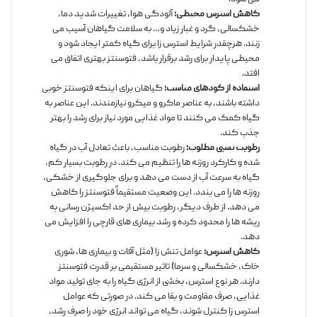
کاهش استرس محیطی:
آلودگی هوا، تغییرات شدید دما،
خشکسالی، گرد و غبار زیاد و… به سلامت گیاهان آسیب می
زنند. هرچقدر شرایط استرس زا برای گیاه کمتر ایجاد شود و
محیطی پایدار برای رشد برقرار باشد، فتوسنتز بهتری اتفاق می
افتد.
استفاده از کودهای مناسب:
گیاهان برای اینکه فتوسنتز خوبی
داشته باشند، به عناصر ماکرو و میکرو نیازمندند. این عناصر به
گیاه کمک می کنند تا مواد غذایی مورد نیاز برای رشد را بهتر
جذب کند.
رطوبت نسبی مطلوب:
رطوبت مناسب، باعث تعادل آب در گیاه
شده و کارکرد روزنه ها را تنظیم می کند. در رطوبت بسیار کم،
گیاه به سرعت آب از دست می دهد و برای جلوگیری از خشکی،
روزنه ها را می بندد. این وضعیت مستقیماً فتوسنتز را کاهش
می دهد. از طرف دیگر، رطوبت بیش از حد اکسیژن رسانی به
ریشه ها را محدود کرده و رشد بیماری های قارچی را افزایش می
دهد.
کاهش استرس:
عوامل تنش زا (مثل آفات و بیماری ها، شوری
خاک، خشکسالی و سرما) تاثیر مستقیمی بر قدرت فتوسنتز
دارند. هر نوع استرس، بخشی از انرژی گیاه را به جای تولید مواد
غذایی، صرف مقاومت و بقا می کند. در صورتی که عوامل
استرس زا کنترل شوند، گیاه می تواند انرژی خود را صرف رشد،