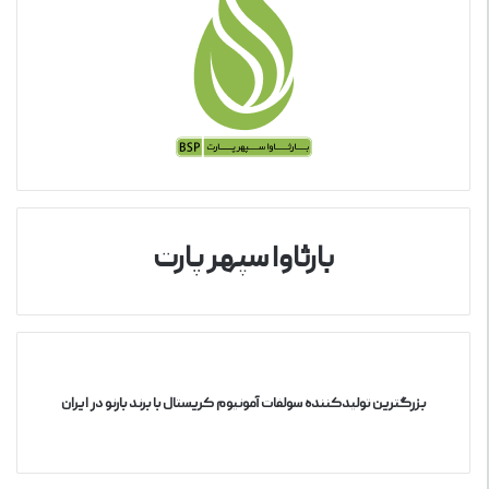
بارثاوا سپهر پارت
بزرگترین تولیدکننده سولفات آمونیوم کریستال با برند بارنو در ایران