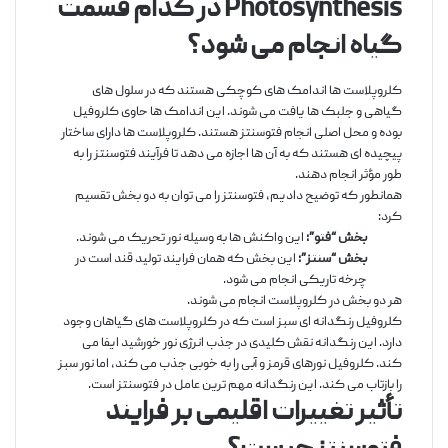
Photosynthesis در کدام قسمت
گیاه انجام می شود؟
کلروپلاست ها اندامک های کوچکی هستند که در سلول های
گیاهی و جلبک ها یافت می شوند. این اندامک ها حاوی کلروفیل
بوده و محل اصلی انجام فتوسنتز هستند. کلروپلاست ها دارای ساختار
پیچیده ای هستند که به آن ها اجازه می دهد تا فرآیند فتوسنتز را به
طور مؤثر انجام دهند.
همانطور که توضیح دادیم، فتوسنتز را می توان به دو بخش تقسیم
کرد:
بخش “فتو”:
این واکنش ها به وسیله نور تحریک می شوند.
بخش “سنتز”:
این بخش که همان فرایند تولید قند است در
چرخه تاریکی انجام می شود.
هر دو بخش در کلروپلاست انجام می شوند.
کلروفیل رنگدانه ای سبز است که در کلروپلاست های گیاهان وجود
دارد. این رنگدانه نقش کلیدی در جذب انرژی نور خورشید ایفا می
کند. کلروفیل نورهای قرمز و آبی را به خوبی جذب می کند، اما نور سبز
را بازتاب می کند. این رنگدانه مهم ترین عامل در فتوسنتز است.
تأثیر تغییرات اقلیمی بر فرایند