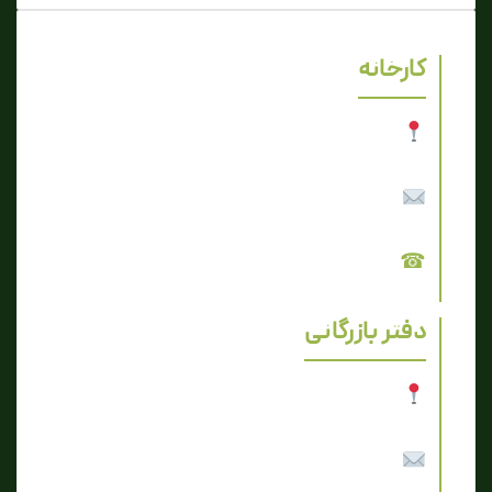
کارخانه
آدرس
شهرک صنعتی چناران، صنعت ۱۱ پلاک ۸
ایمیل
info@barsavasepehr.com
☎
تلفن
05146139323
دفتر بازرگانی
آدرس
مشهد، فلسطین ۸ پلاک ۸
ایمیل
info@barsavasepehr.com