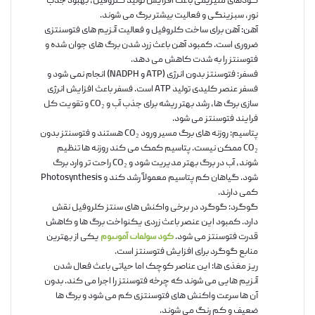
کودهای منیزیمی باعث افزایش تولید کلروفیل، بهبود جذب
نور، سبزینگی و فعالیت بیشتر برگ می شوند.
آهن: آهن برای ساخت کلروفیل و فعالیت آنزیم های فتوسنتزی
ضروری است. کمبود آهن باعث زرد شدن برگ های جوان شده و
فتوسنتز را به شدت کاهش می دهد.
فسفر: فتوسنتز بدون انرژی (ATP و NADPH) انجام نمی شود و
فسفر عنصر کلیدی تولید ATP است. فسفر باعث افزایش انرژی
سازی برگ ها، رشد بهتر ریشه برای جذب آب و CO₂ و تقویت کل
فرایند فتوسنتز می شود.
پتاسیم: روزنه های برگ مسیر ورود CO₂ هستند و فتوسنتز بدون
CO₂ ممکن نیست. پتاسیم کمک می کند روزنه ها تنظیم
شوند، آب در برگ بهتر مدیریت شود و CO₂ راحت تر وارد برگ
شود. گیاهان کم پتاسیم معمولاً رشد کند و Photosynthesis
کمی دارند.
گوگرد: گوگرد در برخی واکنش های سنتز کلروفیل نقش
دارد. کمبود این عنصر باعث زردی یکنواخت برگ ها و کاهش
قدرت فتوسنتز می شود.
کود سولفات آمونیوم
یکی از بهترین
منابع گوگرد برای افزایش فتوسنتز است.
ریز مغذی ها: این عناصر کوچک اما حیاتی باعث فعال شدن
آنزیم هایی می شوند که چرخه فتوسنتز را اجرا می کند. بدون
آن ها سرعت واکنش های فتوسنتزی کم می شود و برگ ها
ضعیف و کم رنگ می شوند.