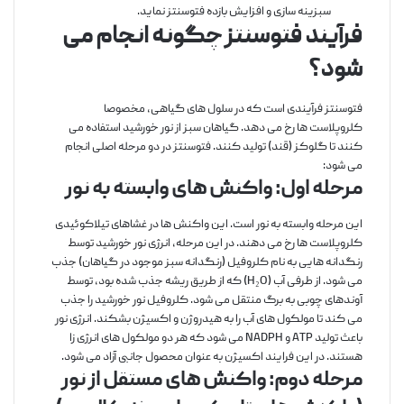
سبزینه سازی و افزایش بازده فتوسنتز نماید.
فرآیند فتوسنتز چگونه انجام می
شود؟
فتوسنتز فرآیندی است که در سلول های گیاهی، مخصوصا
کلروپلاست ها رخ می دهد. گیاهان سبز از نور خورشید استفاده می
کنند تا گلوکز (قند) تولید کنند. فتوسنتز در دو مرحله اصلی انجام
می شود:
مرحله اول: واکنش های وابسته به نور
این مرحله وابسته به نور است. این واکنش ها در غشاهای تیلاکوئیدی
کلروپلاست ها رخ می دهند. در این مرحله، انرژی نور خورشید توسط
رنگدانه هایی به نام کلروفیل (رنگدانه سبز موجود در گیاهان) جذب
می شود. از طرفی آب (H₂O) که از طریق ریشه جذب شده بود، توسط
آوندهای چوبی به برگ منتقل می شود. کلروفیل نور خورشید را جذب
می کند تا مولکول های آب را به هیدروژن و اکسیژن بشکند. انرژی نور
باعث تولید ATP و NADPH می شود که هر دو مولکول های انرژی زا
هستند. در این فرایند اکسیژن به عنوان محصول جانبی آزاد می شود.
مرحله دوم: واکنش های مستقل از نور