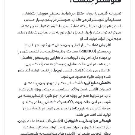
فتوسنتز چیست؟
تغییرات اقلیمی با ایجاد اختلال در شرایط محیطیِ موردنیاز گیاهان،
مستقیماً بر فتوسنتز اثر می گذارد. فتوسنتز فرایندی بسیار حساس
است و هر عامل محیطی که دما، آب، نور یا کیفیت هوا را تغییر دهد،
می تواند توان گیاه را برای تبدیل انرژی نور به مواد غذایی کاهش دهد.
مهم ترین اثرات عبارت اند از:
افزایش دما:
یکی از اصلی ترین بخش های فتوسنتز، آنزیم
روبیسکو (RuBisCO) است که وظیفه تثبیت دی اکسیدکربن را
بر عهده دارد. افزایش غیرعادی دما کارایی روبیسکو را کاهش
می دهد. در این حالت تمایل روبیسکو به مصرف اکسیژن
افزایش می یابد (افزایش تنفس نوری). در نتیجه تولید قند کم
شده و رشد گیاه محدود می شود.
کاهش منابع آبی:
خشکسالی یکی از مهم ترین پیامدهای
تغییرات اقلیمی است و تأثیر مستقیمی بر برگ و روزنه های گیاه
دارد. در شرایط کم آبی روزنه ها برای جلوگیری از تبخیر بسته می
شوند. در این حالت ورود CO₂ به برگ کاهش پیدا می کند و
چرخه کالوین به طور کامل انجام نمی شود. در نتیجه میزان
تولید قند افت می کند.
آلودگی هوا و تخریب کلروفیل:
افزایش آلاینده ها مانند اوزون،
دی اکسید نیتروژن و ذرات معلق می تواند ساختار و عملکرد
برگ را تخریب کند. این آلاینده ها باعث آسیب به کلروپلاست،