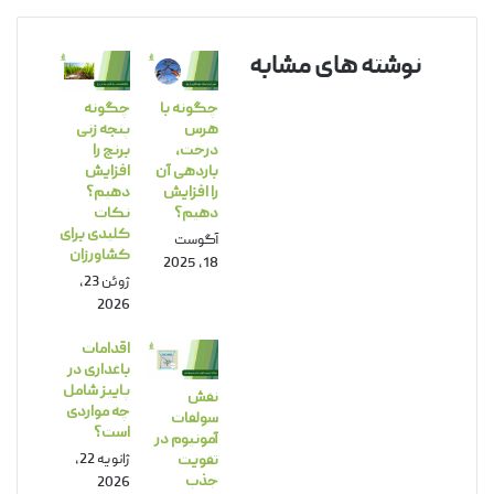
نوشته های مشابه
چگونه با
چگونه
هرس
پنجه زنی
درخت،
برنج را
باردهی آن
افزایش
را افزایش
دهیم؟
دهیم؟
نکات
کلیدی برای
آگوست
کشاورزان
18, 2025
ژوئن 23,
2026
اقدامات
باغداری در
پاییز شامل
نقش
چه مواردی
سولفات
است؟
آمونیوم در
ژانویه 22,
تقویت
جذب
2026