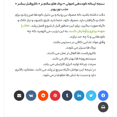
نتیجه اینکه کوددهی اصولی = برگ های سالم تر + کلروفیل بیشتر +
جذب نور بهتر
دقت داشته باشید که مصرف بی رویه و بی دلیل کودها ضرر زیادی برای
خاک و گیاهان دارد. مصرف کود حتما باید طبق کمبود و نیاز خاک و
گیاه صورت بگیرد. برای این منظور قبل از شروع فصل رشد،
خاک را
نمونه برداری و آزمایش کنید
. به این ترتیب می فهمید که چه
کودهایی و تا چه حد نیازند.
وقتی مواد غذایی کافی در دسترس باشد:
برگ ها سبزتر می شوند.
کلروپلاست ها فعال تر عمل می کنند.
سیستم روزنه ها بهتر کار می کند.
سرعت چرخه تولید انرژی افزایش می یابد.
در نتیجه این عوامل گیاه سریع تر رشد می کند، عملکرد بالاتری
دارد و نسبت به تنش ها مقاوم تر می شود.
فیس بوک
توییتر
لینکدین
‫تامبلر
‫پین‌ترست
‫رددیت
‫VKontakte
اشتراک گذاری از طریق ایمیل
چاپ