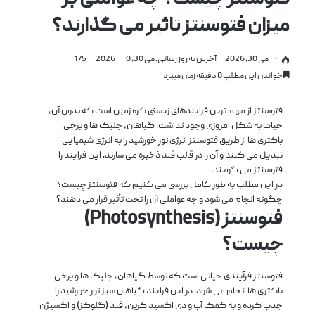
میزان فتوسنتز تاثیر می گذارند؟
می 30, 2026
آخرین به روز رسانی: می 30, 2026
0
175
خواندن این مطلب 8 دقیقه زمان میبرد
فتوسنتز از مهم ترین فرایندهای زیستی کره زمین است که بدون آن،
حیات به شکل امروزی وجود نداشت. گیاهان، جلبک ها و برخی
باکتری ها از طریق فتوسنتز انرژی نور خورشید را به انرژی شیمیایی
تبدیل می کنند و آن را در قالب قند ذخیره می سازند. این فرایند را
فتوسنتز می گویند.
در این مطلب به طور کامل بررسی می کنیم که فتوسنتز چیست؟
چگونه انجام می شود و چه عواملی آن را تحت تأثیر قرار می دهند؟
فتوسنتز (Photosynthesis)
چیست؟
فتوسنتز فرآیندی حیاتی است که توسط گیاهان، جلبک ها و برخی
باکتری ها انجام می شود. در این فرایند گیاهان سبز نور خورشید را
جذب کرده و به کمک آب و دی اکسید کربن، قند (گلوکز) و اکسیژن