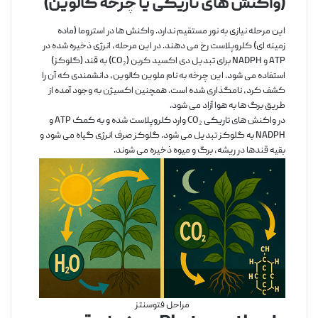
(واکنش های تاریکی یا چرخه کالوین)
این مرحله نیازی به نور مستقیم ندارد. واکنش ها در استروما (ماده
زمینه ای) کلروپلاست رخ می دهند. در این مرحله، انرژی ذخیره شده در
ATP و NADPH برای تبدیل دی اکسید کربن (CO₂) به قند (گلوکز)
استفاده می شود. این چرخه به نام ملوین کالوین، دانشمندی که آن را
کشف کرد، نامگذاری شده است. همچنین اکسیژن به وجود آمده از
طریق برگ ها به هوا آزاد می شود.
در واکنش های تاریکی CO₂ وارد کلروپلاست شده و به کمک ATP و
NADPH به گلوکز تبدیل می شود. گلوکز صرف انرژی گیاه می شود و
بقیه قندها در ریشه، برگ و میوه ذخیره می شوند.
مراحل فتوسنتز