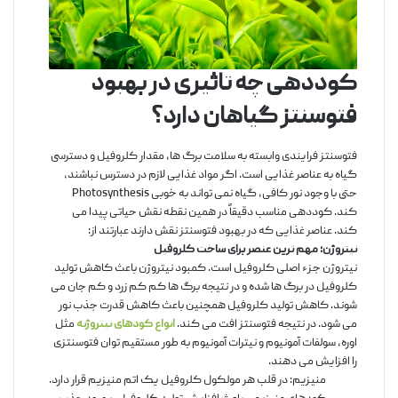
کوددهی چه تاثیری در بهبود
فتوسنتز گیاهان دارد؟
فتوسنتز فرایندی وابسته به سلامت برگ ها، مقدار کلروفیل و دسترسی
گیاه به عناصر غذایی است. اگر مواد غذایی لازم در دسترس نباشند،
حتی با وجود نور کافی، گیاه نمی تواند به خوبی Photosynthesis
کند. کوددهی مناسب دقیقاً در همین نقطه نقش حیاتی پیدا می
کند. عناصر غذایی که در بهبود فتوسنتز نقش دارند عبارتند از:
نیتروژن: مهم ترین عنصر برای ساخت کلروفیل
نیتروژن جزء اصلی کلروفیل است. کمبود نیتروژن باعث کاهش تولید
کلروفیل در برگ ها شده و در نتیجه برگ ها کم کم زرد و کم جان می
شوند. کاهش تولید کلروفیل همچنین باعث کاهش قدرت جذب نور
می شود. در نتیجه فتوسنتز افت می کند.
انواع کودهای نیتروژنه
مثل
اوره، سولفات آمونیوم و نیترات آمونیوم به طور مستقیم توان فتوسنتزی
را افزایش می دهند.
منیزیم: در قلب هر مولکول کلروفیل یک اتم منیزیم قرار دارد.