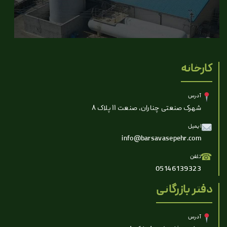
کارخانه
آدرس
شهرک صنعتی چناران، صنعت ۱۱ پلاک ۸
ایمیل
info@barsavasepehr.com
☎
تلفن
05146139323
دفتر بازرگانی
آدرس