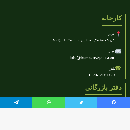
کارخانه
آدرس
شهرک صنعتی چناران، صنعت ۱۱ پلاک ۸
ایمیل
info@barsavasepehr.com
☎
تلفن
05146139323
دفتر بازرگانی
آدرس
یس بوک
توییتر
واتس آپ
تلگرام
مشهد، فلسطین ۸ پلاک ۸
ایمیل
info@barsavasepehr.com